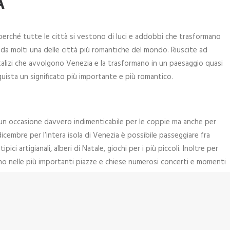
A
 perché tutte le città si vestono di luci e addobbi che trasformano
da molti una delle città più romantiche del mondo. Riuscite ad
natalizi che avvolgono Venezia e la trasformano in un paesaggio quasi
ista un significato più importante e più romantico.
è un occasione davvero indimenticabile per le coppie ma anche per
 dicembre per l’intera isola di Venezia è possibile passeggiare fra
ici artigianali, alberi di Natale, giochi per i più piccoli. Inoltre per
ono nelle più importanti piazze e chiese numerosi concerti e momenti
dono di trascorrere la loro vacanza natalizia a Venezia.
zione che si tiene a Murano che porta tutti i visitatori a contatto