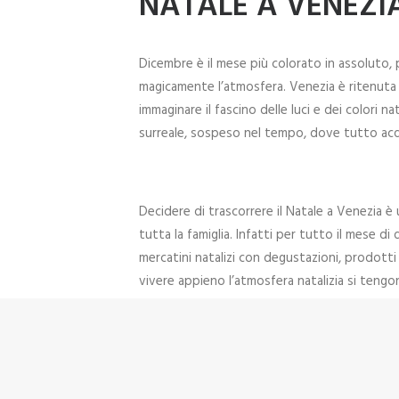
NATALE A VENEZI
Dicembre è il mese più colorato in assoluto,
magicamente l’atmosfera. Venezia è ritenuta 
immaginare il fascino delle luci e dei colori 
surreale, sospeso nel tempo, dove tutto acqu
Decidere di trascorrere il Natale a Venezia 
tutta la famiglia. Infatti per tutto il mese di
mercatini natalizi con degustazioni, prodotti tip
vivere appieno l’atmosfera natalizia si teng
di ritrovo adatti a tutti i visitatori che deci
Da non perdere il “Natale di Vetro” manifesta
con l’antica tradizione del vetro.